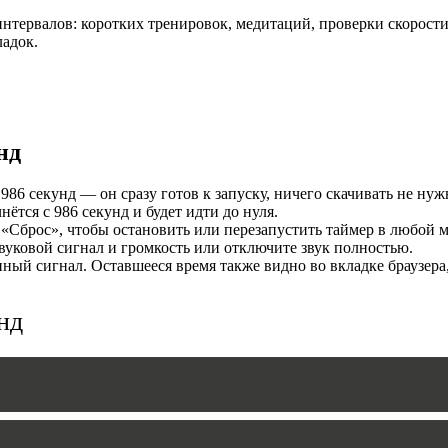
нтервалов: коротких тренировок, медитаций, проверки скорости
И
ладок.
нд
86 секунд — он сразу готов к запуску, ничего скачивать не нуж
тся с 986 секунд и будет идти до нуля.
«Сброс», чтобы остановить или перезапустить таймер в любой м
уковой сигнал и громкость или отключите звук полностью.
MERS
ый сигнал. Оставшееся время также видно во вкладке браузера
нд