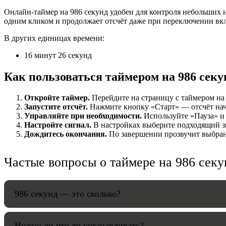
Онлайн-таймер на 986 секунд удобен для контроля небольших и
НАСТРОЙК
одним кликом и продолжает отсчёт даже при переключении вк
В других единицах времени:
Звуки:
16 минут 26 секунд
Как пользоваться таймером на 986 секу
Громкость:
Откройте таймер.
Перейдите на страницу с таймером на 9
Запустите отсчёт.
Нажмите кнопку «Старт» — отсчёт начнё
Управляйте при необходимости.
Используйте «Пауза» и 
Настройте сигнал.
В настройках выберите подходящий зв
HANDY TI
Дождитесь окончания.
По завершении прозвучит выбранн
Частые вопросы о таймере на 986 секу
986 секунд — это сколько?
Нужно ли что-то устанавливать?