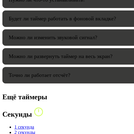
Будет ли таймер работать в фоновой вкладке?
Можно ли изменить звуковой сигнал?
Можно ли развернуть таймер на весь экран?
Точно ли работает отсчёт?
Ещё таймеры
Секунды
1 секунда
2 секунды