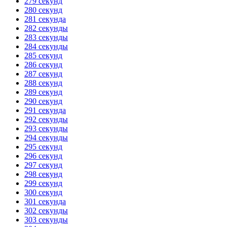
279 секунд
280 секунд
281 секунда
282 секунды
283 секунды
284 секунды
285 секунд
286 секунд
287 секунд
288 секунд
289 секунд
290 секунд
291 секунда
292 секунды
293 секунды
294 секунды
295 секунд
296 секунд
297 секунд
298 секунд
299 секунд
300 секунд
301 секунда
302 секунды
303 секунды