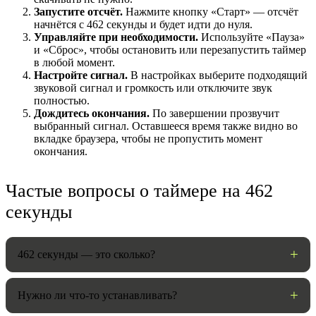
Запустите отсчёт.
Нажмите кнопку «Старт» — отсчёт
начнётся с 462 секунды и будет идти до нуля.
Управляйте при необходимости.
Используйте «Пауза»
и «Сброс», чтобы остановить или перезапустить таймер
в любой момент.
Настройте сигнал.
В настройках выберите подходящий
звуковой сигнал и громкость или отключите звук
полностью.
Дождитесь окончания.
По завершении прозвучит
выбранный сигнал. Оставшееся время также видно во
вкладке браузера, чтобы не пропустить момент
окончания.
НАСТРОЙКИ
Частые вопросы о таймере на 462
Звуки:
секунды
Громкость:
462 секунды — это сколько?
Нужно ли что-то устанавливать?