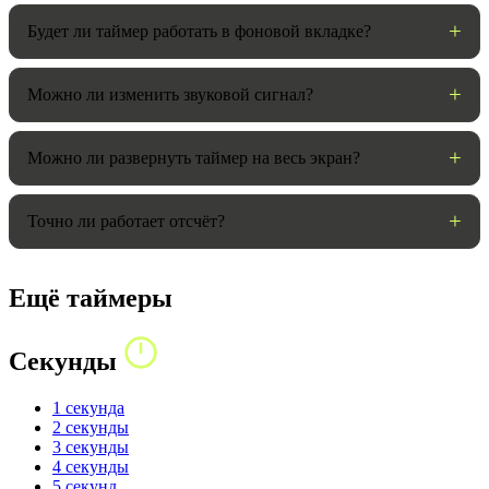
Будет ли таймер работать в фоновой вкладке?
Можно ли изменить звуковой сигнал?
Можно ли развернуть таймер на весь экран?
Точно ли работает отсчёт?
Ещё таймеры
Секунды
1 секунда
2 секунды
3 секунды
4 секунды
5 секунд