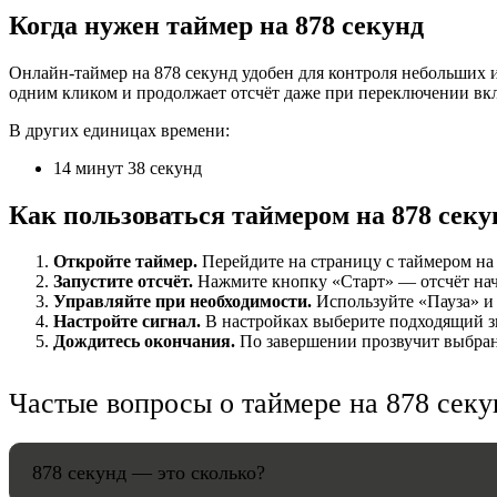
Когда нужен таймер на 878 секунд
НАСТРОЙК
Онлайн-таймер на 878 секунд удобен для контроля небольших и
одним кликом и продолжает отсчёт даже при переключении вк
Звуки:
В других единицах времени:
14 минут 38 секунд
Громкость:
Как пользоваться таймером на 878 секу
Откройте таймер.
Перейдите на страницу с таймером на 8
Запустите отсчёт.
Нажмите кнопку «Старт» — отсчёт начнё
HANDY TI
Управляйте при необходимости.
Используйте «Пауза» и 
Настройте сигнал.
В настройках выберите подходящий зв
Дождитесь окончания.
По завершении прозвучит выбранн
Частые вопросы о таймере на 878 секу
878 секунд — это сколько?