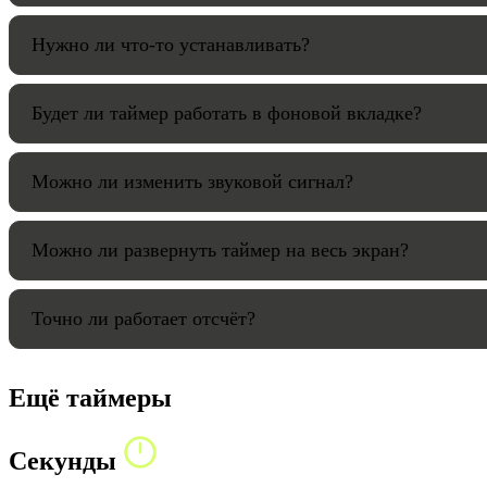
Нужно ли что-то устанавливать?
Будет ли таймер работать в фоновой вкладке?
Можно ли изменить звуковой сигнал?
Можно ли развернуть таймер на весь экран?
Точно ли работает отсчёт?
Ещё таймеры
Секунды