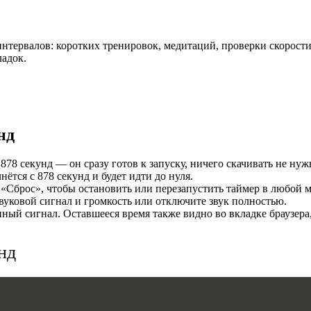
И
нтервалов: коротких тренировок, медитаций, проверки скорости
ладок.
нд
78 секунд — он сразу готов к запуску, ничего скачивать не нуж
тся с 878 секунд и будет идти до нуля.
MERS
«Сброс», чтобы остановить или перезапустить таймер в любой м
уковой сигнал и громкость или отключите звук полностью.
ый сигнал. Оставшееся время также видно во вкладке браузера
нд