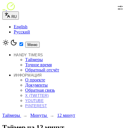
RU
English
Русский
Меню
HANDY TIMERS
Таймеры
Точное время
Обратный отсчёт
ИНФОРМАЦИЯ
О проекте
Документы
Обратная связь
X (TWITTER)
YOUTUBE
PINTEREST
Таймеры
→
Минуты
→
12 минут
Таймер на 12 минут