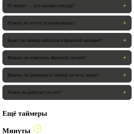
65 минут — это сколько секунд?
Нужно ли что-то устанавливать?
Будет ли таймер работать в фоновой вкладке?
Можно ли изменить звуковой сигнал?
Можно ли развернуть таймер на весь экран?
Точно ли работает отсчёт?
Ещё таймеры
Минуты