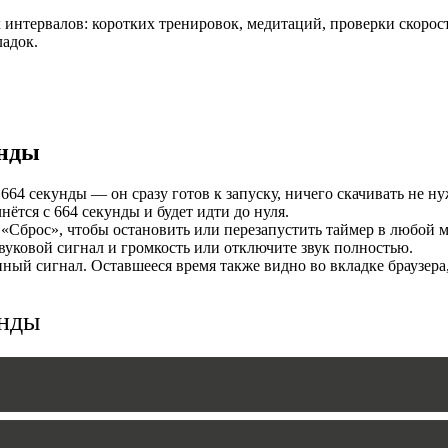
интервалов: коротких тренировок, медитаций, проверки скорост
И
ладок.
унды
664 секунды — он сразу готов к запуску, ничего скачивать не ну
ётся с 664 секунды и будет идти до нуля.
«Сброс», чтобы остановить или перезапустить таймер в любой м
уковой сигнал и громкость или отключите звук полностью.
MERS
ый сигнал. Оставшееся время также видно во вкладке браузера
унды