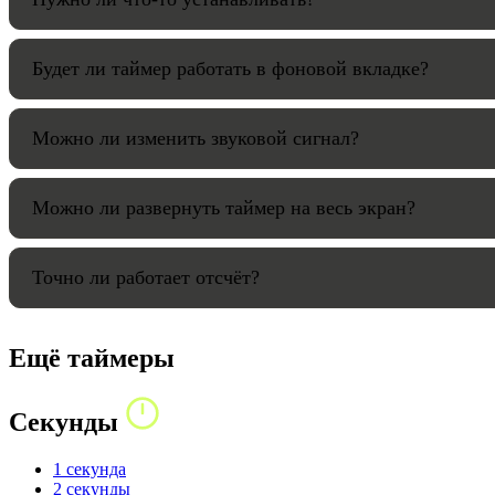
Будет ли таймер работать в фоновой вкладке?
Можно ли изменить звуковой сигнал?
Можно ли развернуть таймер на весь экран?
Точно ли работает отсчёт?
Ещё таймеры
Секунды
1 секунда
2 секунды