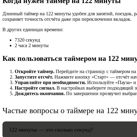
Когда нужен таймер на 122 минуты
НАСТРОЙК
Длинный таймер на 122 минуты удобен для занятий, поездок, р
сохраняет точность отсчёта даже при переключении вкладок.
Звуки:
В других единицах времени:
7320 секунд
2 часа 2 минуты
Громкость:
Как пользоваться таймером на 122 мин
Откройте таймер.
Перейдите на страницу с таймером на 
Запустите отсчёт.
Нажмите кнопку «Старт» — отсчёт начн
HANDY TI
Управляйте при необходимости.
Используйте «Пауза» и 
Настройте сигнал.
В настройках выберите подходящий зв
Дождитесь окончания.
По завершении прозвучит выбранн
Частые вопросы о таймере на 122 мин
122 минуты — это сколько секунд?