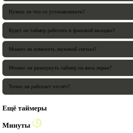
Нужно ли что-то устанавливать?
Будет ли таймер работать в фоновой вкладке?
Можно ли изменить звуковой сигнал?
Можно ли развернуть таймер на весь экран?
Точно ли работает отсчёт?
Ещё таймеры
Минуты