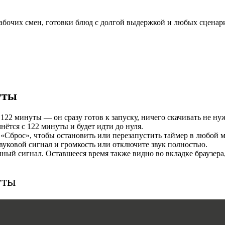
И
абочих смен, готовки блюд с долгой выдержкой и любых сценари
уты
122 минуты — он сразу готов к запуску, ничего скачивать не ну
ётся с 122 минуты и будет идти до нуля.
MERS
«Сброс», чтобы остановить или перезапустить таймер в любой м
уковой сигнал и громкость или отключите звук полностью.
ый сигнал. Оставшееся время также видно во вкладке браузера
уты