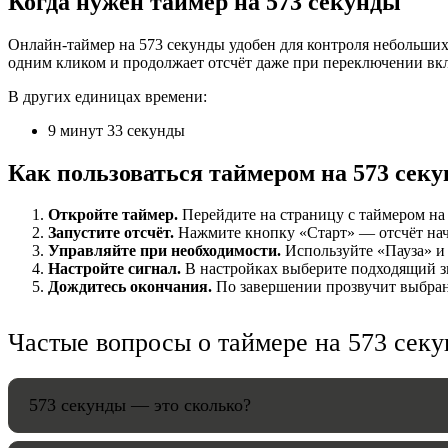
Когда нужен таймер на 573 секунды
НАСТРОЙК
Онлайн-таймер на 573 секунды удобен для контроля небольших 
одним кликом и продолжает отсчёт даже при переключении вк
Звуки:
В других единицах времени:
9 минут 33 секунды
Громкость:
Как пользоваться таймером на 573 сек
Откройте таймер.
Перейдите на страницу с таймером на 
Запустите отсчёт.
Нажмите кнопку «Старт» — отсчёт начн
Управляйте при необходимости.
Используйте «Пауза» и 
HANDY TI
Настройте сигнал.
В настройках выберите подходящий зв
Дождитесь окончания.
По завершении прозвучит выбранн
Частые вопросы о таймере на 573 сек
573 секунды — это сколько?