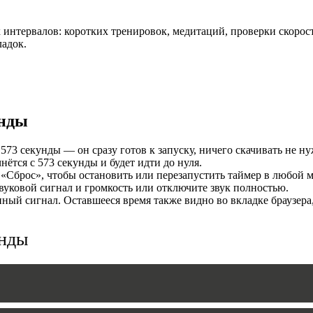
И
интервалов: коротких тренировок, медитаций, проверки скорост
ладок.
унды
573 секунды — он сразу готов к запуску, ничего скачивать не ну
ётся с 573 секунды и будет идти до нуля.
«Сброс», чтобы остановить или перезапустить таймер в любой м
MERS
уковой сигнал и громкость или отключите звук полностью.
ый сигнал. Оставшееся время также видно во вкладке браузера
унды