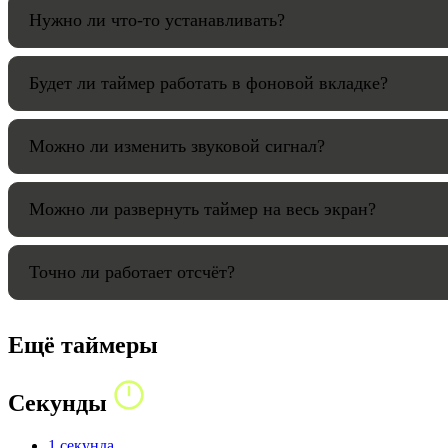
Нужно ли что-то устанавливать?
Будет ли таймер работать в фоновой вкладке?
Можно ли изменить звуковой сигнал?
Можно ли развернуть таймер на весь экран?
Точно ли работает отсчёт?
Ещё таймеры
Секунды
1 секунда