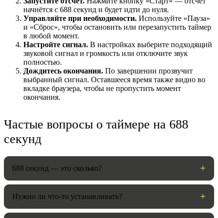
Запустите отсчёт.
Нажмите кнопку «Старт» — отсчёт
начнётся с 688 секунд и будет идти до нуля.
Управляйте при необходимости.
Используйте «Пауза»
и «Сброс», чтобы остановить или перезапустить таймер
в любой момент.
Настройте сигнал.
В настройках выберите подходящий
звуковой сигнал и громкость или отключите звук
полностью.
Дождитесь окончания.
По завершении прозвучит
выбранный сигнал. Оставшееся время также видно во
вкладке браузера, чтобы не пропустить момент
окончания.
НАСТРОЙКИ
Частые вопросы о таймере на 688
Звуки:
секунд
688 секунд — это сколько?
Громкость:
Нужно ли что-то устанавливать?