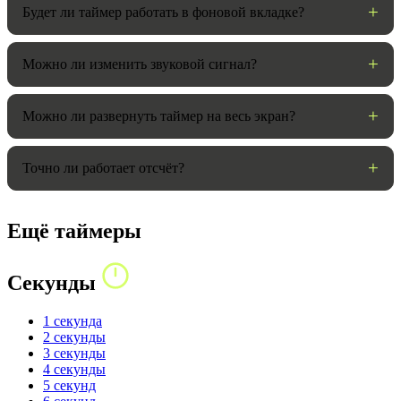
Будет ли таймер работать в фоновой вкладке?
Можно ли изменить звуковой сигнал?
Можно ли развернуть таймер на весь экран?
Точно ли работает отсчёт?
Ещё таймеры
Секунды
1 секунда
2 секунды
3 секунды
4 секунды
5 секунд