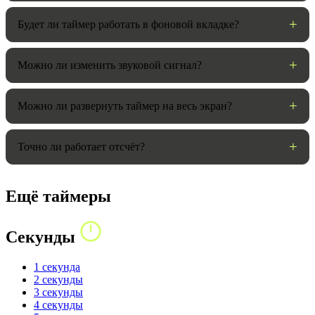
Будет ли таймер работать в фоновой вкладке?
Можно ли изменить звуковой сигнал?
Можно ли развернуть таймер на весь экран?
Точно ли работает отсчёт?
Ещё таймеры
Секунды
1 секунда
2 секунды
3 секунды
4 секунды