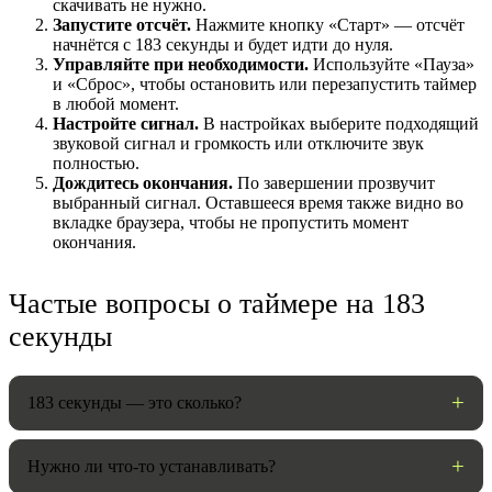
скачивать не нужно.
Запустите отсчёт.
Нажмите кнопку «Старт» — отсчёт
начнётся с 183 секунды и будет идти до нуля.
Управляйте при необходимости.
Используйте «Пауза»
и «Сброс», чтобы остановить или перезапустить таймер
в любой момент.
Настройте сигнал.
В настройках выберите подходящий
звуковой сигнал и громкость или отключите звук
полностью.
Дождитесь окончания.
По завершении прозвучит
выбранный сигнал. Оставшееся время также видно во
вкладке браузера, чтобы не пропустить момент
окончания.
НАСТРОЙКИ
Частые вопросы о таймере на 183
Звуки:
секунды
Громкость:
183 секунды — это сколько?
Нужно ли что-то устанавливать?