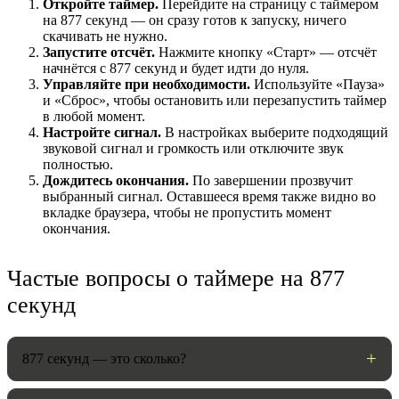
Откройте таймер.
Перейдите на страницу с таймером
на 877 секунд — он сразу готов к запуску, ничего
скачивать не нужно.
Запустите отсчёт.
Нажмите кнопку «Старт» — отсчёт
начнётся с 877 секунд и будет идти до нуля.
Управляйте при необходимости.
Используйте «Пауза»
и «Сброс», чтобы остановить или перезапустить таймер
в любой момент.
Настройте сигнал.
В настройках выберите подходящий
звуковой сигнал и громкость или отключите звук
полностью.
Дождитесь окончания.
По завершении прозвучит
выбранный сигнал. Оставшееся время также видно во
НАСТРОЙКИ
вкладке браузера, чтобы не пропустить момент
окончания.
Звуки:
Частые вопросы о таймере на 877
секунд
Громкость:
877 секунд — это сколько?