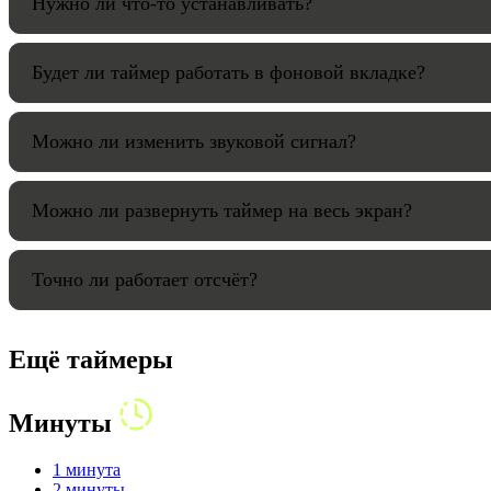
Нужно ли что-то устанавливать?
Будет ли таймер работать в фоновой вкладке?
Можно ли изменить звуковой сигнал?
Можно ли развернуть таймер на весь экран?
Точно ли работает отсчёт?
Ещё таймеры
Минуты
1 минута
2 минуты