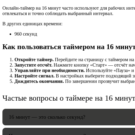
Онлайн-таймер на 16 минут часто используют для рабочих инт
НАСТРОЙК
отвлекаться и точно соблюдать выбранный интервал.
В других единицах времени:
Звуки:
960 секунд
Как пользоваться таймером на 16 мину
Громкость:
Откройте таймер.
Перейдите на страницу с таймером на 
Запустите отсчёт.
Нажмите кнопку «Старт» — отсчёт начнё
Управляйте при необходимости.
Используйте «Пауза» и 
Настройте сигнал.
В настройках выберите подходящий зв
HANDY TI
Дождитесь окончания.
По завершении прозвучит выбранн
Частые вопросы о таймере на 16 мину
16 минут — это сколько секунд?