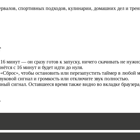
ервалов, спортивных подходов, кулинарии, домашних дел и трен
И
т
16 минут — он сразу готов к запуску, ничего скачивать не нужно
тся с 16 минут и будет идти до нуля.
«Сброс», чтобы остановить или перезапустить таймер в любой м
уковой сигнал и громкость или отключите звук полностью.
MERS
ый сигнал. Оставшееся время также видно во вкладке браузера
т