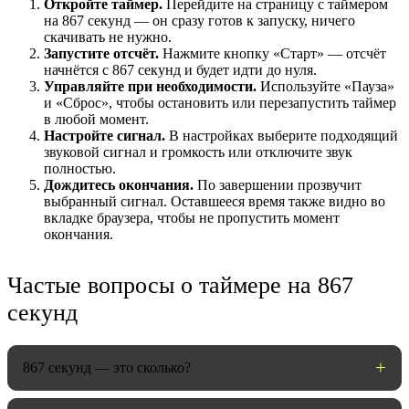
Откройте таймер.
Перейдите на страницу с таймером
на 867 секунд — он сразу готов к запуску, ничего
скачивать не нужно.
Запустите отсчёт.
Нажмите кнопку «Старт» — отсчёт
начнётся с 867 секунд и будет идти до нуля.
Управляйте при необходимости.
Используйте «Пауза»
и «Сброс», чтобы остановить или перезапустить таймер
в любой момент.
Настройте сигнал.
В настройках выберите подходящий
звуковой сигнал и громкость или отключите звук
полностью.
Дождитесь окончания.
По завершении прозвучит
выбранный сигнал. Оставшееся время также видно во
НАСТРОЙКИ
вкладке браузера, чтобы не пропустить момент
окончания.
Звуки:
Частые вопросы о таймере на 867
секунд
Громкость:
867 секунд — это сколько?