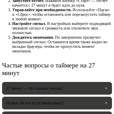
Запустите отсчёт.
Нажмите кнопку «Старт» — отсчёт
начнётся с 27 минут и будет идти до нуля.
Управляйте при необходимости.
Используйте «Пауза»
и «Сброс», чтобы остановить или перезапустить таймер
в любой момент.
Настройте сигнал.
В настройках выберите подходящий
звуковой сигнал и громкость или отключите звук
полностью.
Дождитесь окончания.
По завершении прозвучит
выбранный сигнал. Оставшееся время также видно во
вкладке браузера, чтобы не пропустить момент
окончания.
НАСТРОЙКИ
Частые вопросы о таймере на 27
Звуки:
минут
27 минут — это сколько секунд?
Громкость:
Нужно ли что-то устанавливать?