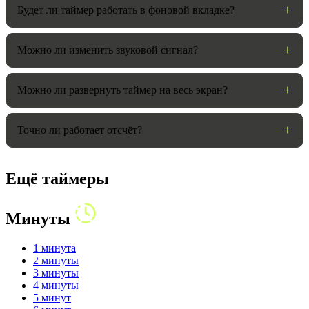
Будет ли таймер работать в фоновой вкладке?
Можно ли изменить звуковой сигнал?
Можно ли развернуть таймер на весь экран?
Точно ли работает отсчёт?
Ещё таймеры
Минуты
1 минута
2 минуты
3 минуты
4 минуты
5 минут