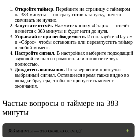
Откройте таймер.
Перейдите на страницу с таймером
на 383 минуты — он сразу готов к запуску, ничего
скачивать не нужно.
Запустите отсчёт.
Нажмите кнопку «Старт» — отсчёт
начнётся с 383 минуты и будет идти до нуля.
Управляйте при необходимости.
Используйте «Пауза»
и «Сброс», чтобы остановить или перезапустить таймер
в любой момент.
Настройте сигнал.
В настройках выберите подходящий
звуковой сигнал и громкость или отключите звук
полностью.
Дождитесь окончания.
По завершении прозвучит
НАСТРОЙКИ
выбранный сигнал. Оставшееся время также видно во
вкладке браузера, чтобы не пропустить момент
Звуки:
окончания.
Частые вопросы о таймере на 383
Громкость:
минуты
383 минуты — это сколько секунд?