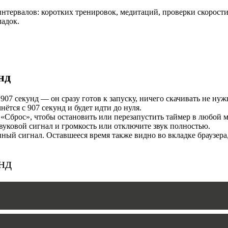
нтервалов: коротких тренировок, медитаций, проверки скорости
И
ладок.
нд
07 секунд — он сразу готов к запуску, ничего скачивать не нуж
тся с 907 секунд и будет идти до нуля.
«Сброс», чтобы остановить или перезапустить таймер в любой м
уковой сигнал и громкость или отключите звук полностью.
MERS
ый сигнал. Оставшееся время также видно во вкладке браузера
нд