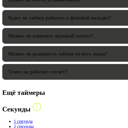
Будет ли таймер работать в фоновой вкладке?
Можно ли изменить звуковой сигнал?
Можно ли развернуть таймер на весь экран?
Точно ли работает отсчёт?
Ещё таймеры
Секунды
1 секунда
2 секунды