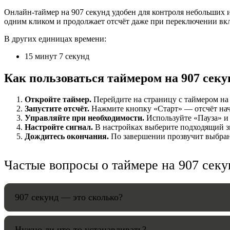
Онлайн-таймер на 907 секунд удобен для контроля небольших и
НАСТРОЙК
одним кликом и продолжает отсчёт даже при переключении вк
В других единицах времени:
Звуки:
15 минут 7 секунд
Как пользоваться таймером на 907 секу
Громкость:
Откройте таймер.
Перейдите на страницу с таймером на 9
Запустите отсчёт.
Нажмите кнопку «Старт» — отсчёт начнё
Управляйте при необходимости.
Используйте «Пауза» и 
Настройте сигнал.
В настройках выберите подходящий зв
HANDY TI
Дождитесь окончания.
По завершении прозвучит выбранн
Частые вопросы о таймере на 907 секу
907 секунд — это сколько?
Нужно ли что-то устанавливать?