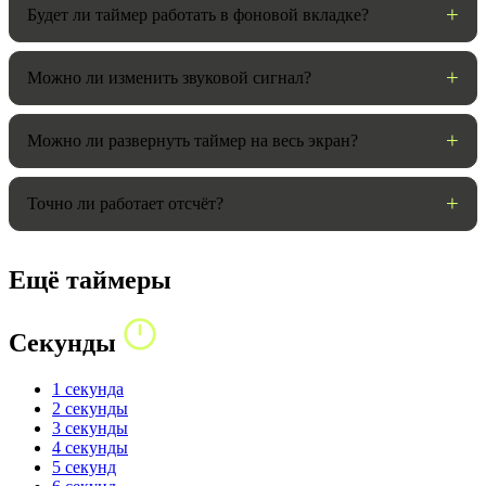
Будет ли таймер работать в фоновой вкладке?
Можно ли изменить звуковой сигнал?
Можно ли развернуть таймер на весь экран?
Точно ли работает отсчёт?
Ещё таймеры
Секунды
1 секунда
2 секунды
3 секунды
4 секунды
5 секунд