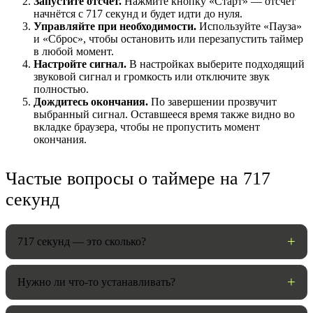
Запустите отсчёт.
Нажмите кнопку «Старт» — отсчёт
начнётся с 717 секунд и будет идти до нуля.
Управляйте при необходимости.
Используйте «Пауза»
и «Сброс», чтобы остановить или перезапустить таймер
в любой момент.
Настройте сигнал.
В настройках выберите подходящий
звуковой сигнал и громкость или отключите звук
полностью.
Дождитесь окончания.
По завершении прозвучит
выбранный сигнал. Оставшееся время также видно во
вкладке браузера, чтобы не пропустить момент
окончания.
НАСТРОЙКИ
Частые вопросы о таймере на 717
Звуки:
секунд
717 секунд — это сколько?
Громкость:
Нужно ли что-то устанавливать?