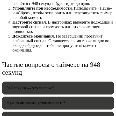
начнётся с 948 секунд и будет идти до нуля.
Управляйте при необходимости.
Используйте «Пауза»
и «Сброс», чтобы остановить или перезапустить таймер
в любой момент.
Настройте сигнал.
В настройках выберите подходящий
звуковой сигнал и громкость или отключите звук
полностью.
Дождитесь окончания.
По завершении прозвучит
выбранный сигнал. Оставшееся время также видно во
вкладке браузера, чтобы не пропустить момент
окончания.
НАСТРОЙКИ
Частые вопросы о таймере на 948
секунд
Звуки:
948 секунд — это сколько?
Громкость:
Нужно ли что-то устанавливать?