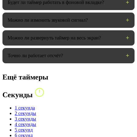
Будет ли таймер работать в фоновой вкладке?
Можно ли изменить звуковой сигнал?
Можно ли развернуть таймер на весь экран?
Точно ли работает отсчёт?
Ещё таймеры
Секунды
1 секунда
2 секунды
3 секунды
4 секунды
5 секунд
6 секунд