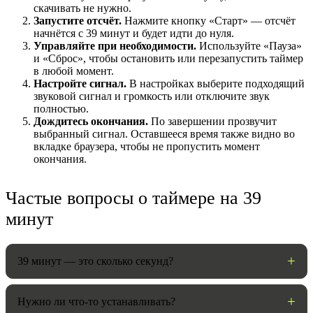
скачивать не нужно.
Запустите отсчёт.
Нажмите кнопку «Старт» — отсчёт
начнётся с 39 минут и будет идти до нуля.
Управляйте при необходимости.
Используйте «Пауза»
и «Сброс», чтобы остановить или перезапустить таймер
в любой момент.
Настройте сигнал.
В настройках выберите подходящий
звуковой сигнал и громкость или отключите звук
полностью.
Дождитесь окончания.
По завершении прозвучит
выбранный сигнал. Оставшееся время также видно во
вкладке браузера, чтобы не пропустить момент
окончания.
НАСТРОЙКИ
Звуки:
Частые вопросы о таймере на 39
минут
Громкость:
39 минут — это сколько секунд?
Нужно ли что-то устанавливать?