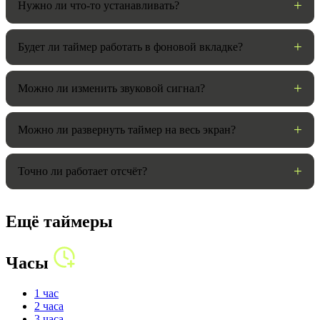
Нужно ли что-то устанавливать?
Будет ли таймер работать в фоновой вкладке?
Можно ли изменить звуковой сигнал?
Можно ли развернуть таймер на весь экран?
Точно ли работает отсчёт?
Ещё таймеры
Часы
1 час
2 часа
3 часа