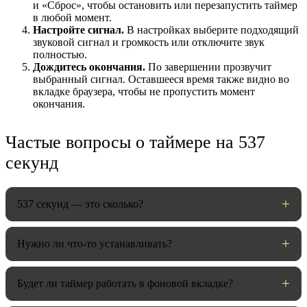
и «Сброс», чтобы остановить или перезапустить таймер
в любой момент.
Настройте сигнал.
В настройках выберите подходящий
звуковой сигнал и громкость или отключите звук
полностью.
Дождитесь окончания.
По завершении прозвучит
выбранный сигнал. Оставшееся время также видно во
вкладке браузера, чтобы не пропустить момент
окончания.
Частые вопросы о таймере на 537
секунд
НАСТРОЙКИ
Звуки:
537 секунд — это сколько?
Громкость:
Нужно ли что-то устанавливать?
Будет ли таймер работать в фоновой вкладке?