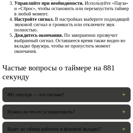
Управляйте при необходимости.
Используйте «Пауза»
и «Сброс», чтобы остановить или перезапустить таймер
в любой момент.
Настройте сигнал.
В настройках выберите подходящий
звуковой сигнал и громкость или отключите звук
полностью.
Дождитесь окончания.
По завершении прозвучит
выбранный сигнал. Оставшееся время также видно во
вкладке браузера, чтобы не пропустить момент
окончания.
Частые вопросы о таймере на 881
НАСТРОЙКИ
секунду
Звуки:
881 секунда — это сколько?
Громкость:
Нужно ли что-то устанавливать?
Будет ли таймер работать в фоновой вкладке?