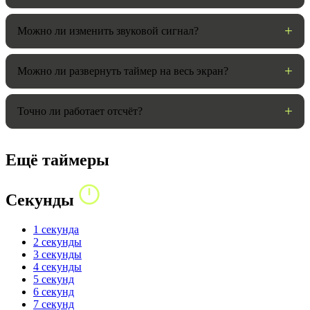
Можно ли изменить звуковой сигнал?
Можно ли развернуть таймер на весь экран?
Точно ли работает отсчёт?
Ещё таймеры
Секунды
1 секунда
2 секунды
3 секунды
4 секунды
5 секунд
6 секунд
7 секунд