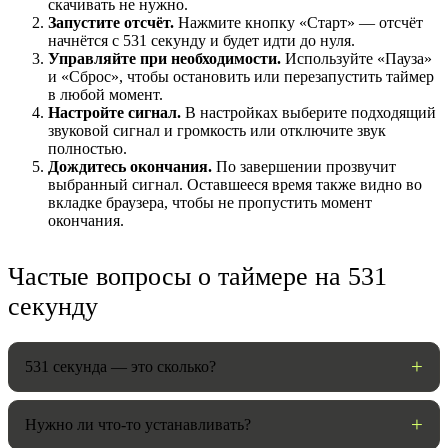
скачивать не нужно.
Запустите отсчёт.
Нажмите кнопку «Старт» — отсчёт
начнётся с 531 секунду и будет идти до нуля.
Управляйте при необходимости.
Используйте «Пауза»
и «Сброс», чтобы остановить или перезапустить таймер
в любой момент.
Настройте сигнал.
В настройках выберите подходящий
звуковой сигнал и громкость или отключите звук
полностью.
Дождитесь окончания.
По завершении прозвучит
выбранный сигнал. Оставшееся время также видно во
вкладке браузера, чтобы не пропустить момент
окончания.
НАСТРОЙКИ
Частые вопросы о таймере на 531
Звуки:
секунду
Громкость:
531 секунда — это сколько?
Нужно ли что-то устанавливать?