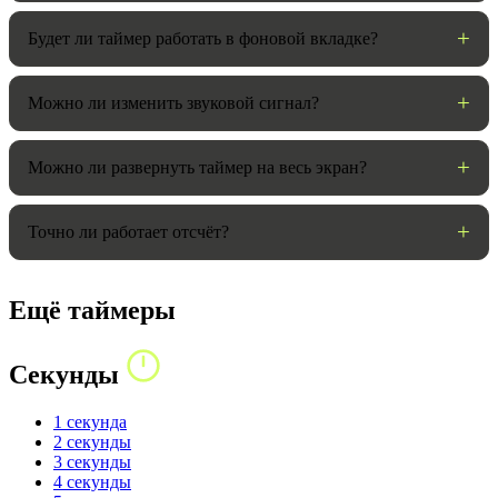
Будет ли таймер работать в фоновой вкладке?
Можно ли изменить звуковой сигнал?
Можно ли развернуть таймер на весь экран?
Точно ли работает отсчёт?
Ещё таймеры
Секунды
1 секунда
2 секунды
3 секунды
4 секунды