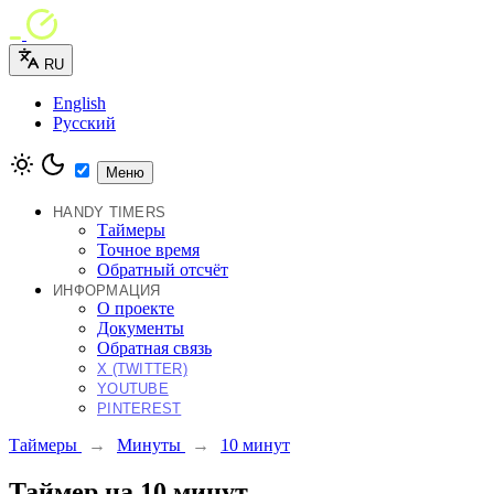
RU
English
Русский
Меню
HANDY TIMERS
Таймеры
Точное время
Обратный отсчёт
ИНФОРМАЦИЯ
О проекте
Документы
Обратная связь
X (TWITTER)
YOUTUBE
PINTEREST
Таймеры
→
Минуты
→
10 минут
Таймер на 10 минут