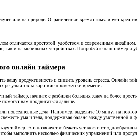
музее или на природе. Ограниченное время стимулирует креатив
алом отличается простотой, удобством и современным дизайном
е, так и на мобильных устройствах. Попробуйте наш таймер и у
ого онлайн таймера
 вашу продуктивность и снизить уровень стресса. Онлайн тайм
ых результатов за короткие промежутки времени.
ный таймер, начните с разбивки больших задач на более просты
е помогут вам продвигаться дальше.
а или повседневные дела. Например, выделите 10 минут на повт
 свежесть ума и тела, поддерживая баланс между умственной и 
ьзуя таймер. Это позволяет избежать усталости от однообразия 
 чтобы выполнить несколько физических упражнений или прогул