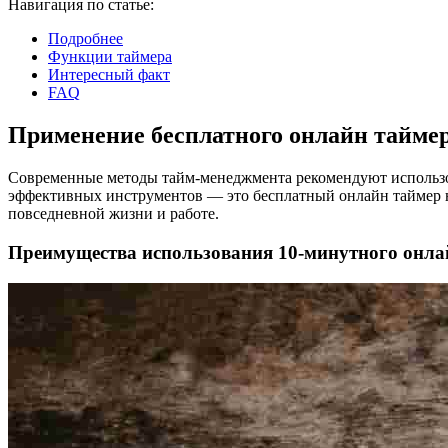
Навигация по статье:
Подробнее
НАСТРОЙК
Функции таймера
Интересный факт
Звуки
:
FAQ
Применение бесплатного онлайн таймер
Громкость
:
Современные методы тайм-менеджмента рекомендуют использо
эффективных инструментов — это бесплатный онлайн таймер на
повседневной жизни и работе.
Преимущества использования 10-минутного онла
HANDY TI