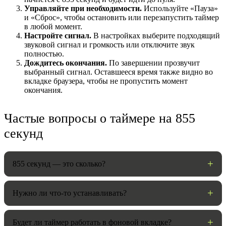
Управляйте при необходимости.
Используйте «Пауза»
и «Сброс», чтобы остановить или перезапустить таймер
в любой момент.
Настройте сигнал.
В настройках выберите подходящий
звуковой сигнал и громкость или отключите звук
полностью.
Дождитесь окончания.
По завершении прозвучит
выбранный сигнал. Оставшееся время также видно во
вкладке браузера, чтобы не пропустить момент
окончания.
Частые вопросы о таймере на 855
НАСТРОЙКИ
секунд
Звуки:
855 секунд — это сколько?
Громкость:
Нужно ли что-то устанавливать?
Будет ли таймер работать в фоновой вкладке?