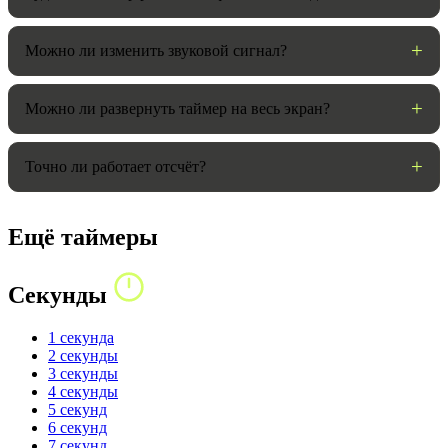
Можно ли изменить звуковой сигнал?
Можно ли развернуть таймер на весь экран?
Точно ли работает отсчёт?
Ещё таймеры
Секунды
1 секунда
2 секунды
3 секунды
4 секунды
5 секунд
6 секунд
7 секунд