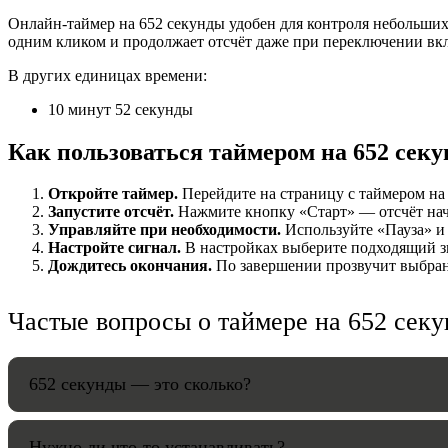
Онлайн-таймер на 652 секунды удобен для контроля небольших 
НАСТРОЙК
одним кликом и продолжает отсчёт даже при переключении вк
В других единицах времени:
Звуки:
10 минут 52 секунды
Как пользоваться таймером на 652 сек
Громкость:
Откройте таймер.
Перейдите на страницу с таймером на 
Запустите отсчёт.
Нажмите кнопку «Старт» — отсчёт начн
Управляйте при необходимости.
Используйте «Пауза» и 
Настройте сигнал.
В настройках выберите подходящий зв
HANDY TI
Дождитесь окончания.
По завершении прозвучит выбранн
Частые вопросы о таймере на 652 сек
652 секунды — это сколько?
Нужно ли что-то устанавливать?