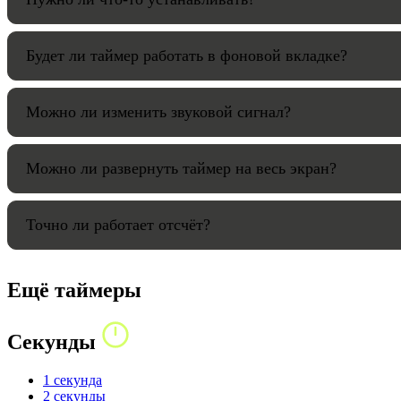
Будет ли таймер работать в фоновой вкладке?
Можно ли изменить звуковой сигнал?
Можно ли развернуть таймер на весь экран?
Точно ли работает отсчёт?
Ещё таймеры
Секунды
1 секунда
2 секунды