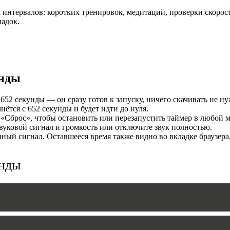
интервалов: коротких тренировок, медитаций, проверки скорост
И
ладок.
унды
652 секунды — он сразу готов к запуску, ничего скачивать не ну
ётся с 652 секунды и будет идти до нуля.
«Сброс», чтобы остановить или перезапустить таймер в любой м
уковой сигнал и громкость или отключите звук полностью.
MERS
ый сигнал. Оставшееся время также видно во вкладке браузера
унды