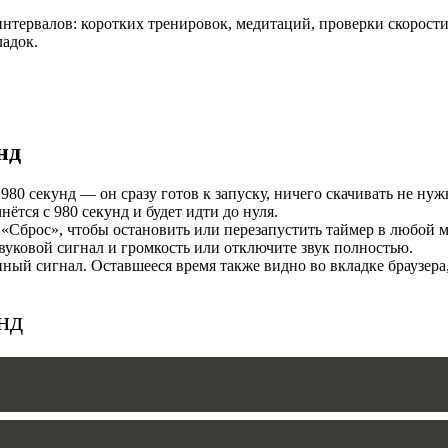
нтервалов: коротких тренировок, медитаций, проверки скорости
И
ладок.
нд
80 секунд — он сразу готов к запуску, ничего скачивать не нуж
тся с 980 секунд и будет идти до нуля.
«Сброс», чтобы остановить или перезапустить таймер в любой м
уковой сигнал и громкость или отключите звук полностью.
MERS
ый сигнал. Оставшееся время также видно во вкладке браузера
нд