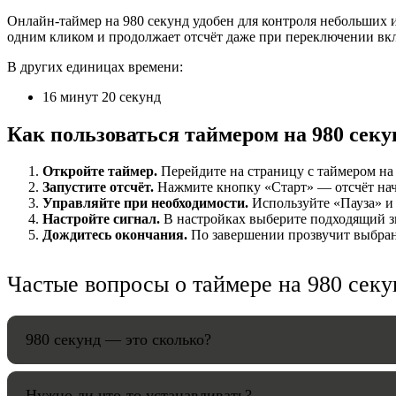
Онлайн-таймер на 980 секунд удобен для контроля небольших и
НАСТРОЙК
одним кликом и продолжает отсчёт даже при переключении вк
В других единицах времени:
Звуки:
16 минут 20 секунд
Как пользоваться таймером на 980 секу
Громкость:
Откройте таймер.
Перейдите на страницу с таймером на 9
Запустите отсчёт.
Нажмите кнопку «Старт» — отсчёт начнё
Управляйте при необходимости.
Используйте «Пауза» и 
Настройте сигнал.
В настройках выберите подходящий зв
HANDY TI
Дождитесь окончания.
По завершении прозвучит выбранн
Частые вопросы о таймере на 980 секу
980 секунд — это сколько?
Нужно ли что-то устанавливать?