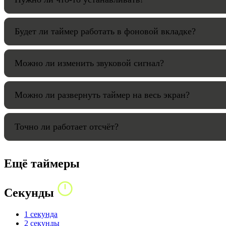
Будет ли таймер работать в фоновой вкладке?
Можно ли изменить звуковой сигнал?
Можно ли развернуть таймер на весь экран?
Точно ли работает отсчёт?
Ещё таймеры
Секунды
1 секунда
2 секунды