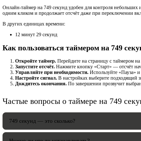
Онлайн-таймер на 749 секунд удобен для контроля небольших и
НАСТРОЙК
одним кликом и продолжает отсчёт даже при переключении вк
В других единицах времени:
Звуки:
12 минут 29 секунд
Как пользоваться таймером на 749 секу
Громкость:
Откройте таймер.
Перейдите на страницу с таймером на 7
Запустите отсчёт.
Нажмите кнопку «Старт» — отсчёт начнё
Управляйте при необходимости.
Используйте «Пауза» и 
Настройте сигнал.
В настройках выберите подходящий зв
HANDY TI
Дождитесь окончания.
По завершении прозвучит выбранн
Частые вопросы о таймере на 749 секу
749 секунд — это сколько?
Нужно ли что-то устанавливать?