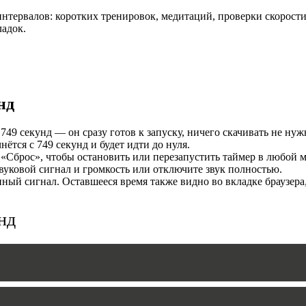
нтервалов: коротких тренировок, медитаций, проверки скорости
И
ладок.
нд
49 секунд — он сразу готов к запуску, ничего скачивать не нуж
тся с 749 секунд и будет идти до нуля.
«Сброс», чтобы остановить или перезапустить таймер в любой м
уковой сигнал и громкость или отключите звук полностью.
MERS
ый сигнал. Оставшееся время также видно во вкладке браузера
нд