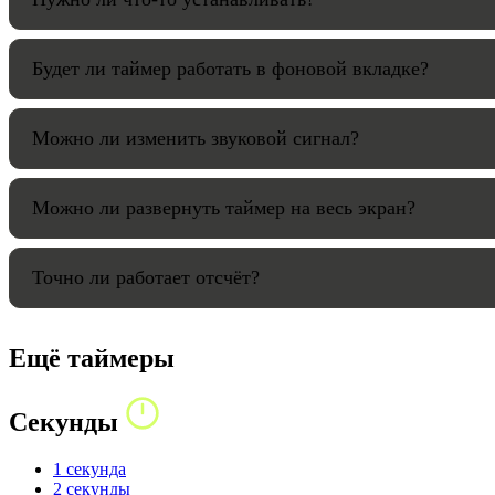
Будет ли таймер работать в фоновой вкладке?
Можно ли изменить звуковой сигнал?
Можно ли развернуть таймер на весь экран?
Точно ли работает отсчёт?
Ещё таймеры
Секунды
1 секунда
2 секунды