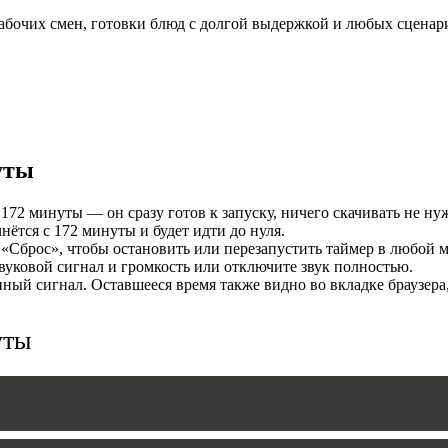
абочих смен, готовки блюд с долгой выдержкой и любых сценари
И
уты
172 минуты — он сразу готов к запуску, ничего скачивать не ну
ётся с 172 минуты и будет идти до нуля.
«Сброс», чтобы остановить или перезапустить таймер в любой м
MERS
уковой сигнал и громкость или отключите звук полностью.
ый сигнал. Оставшееся время также видно во вкладке браузера
уты