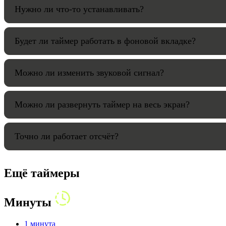
Нужно ли что-то устанавливать?
Будет ли таймер работать в фоновой вкладке?
Можно ли изменить звуковой сигнал?
Можно ли развернуть таймер на весь экран?
Точно ли работает отсчёт?
Ещё таймеры
Минуты
1 минута