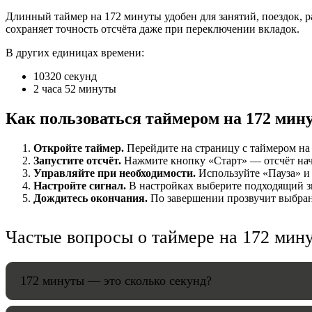
Длинный таймер на 172 минуты удобен для занятий, поездок, р
НАСТРОЙК
сохраняет точность отсчёта даже при переключении вкладок.
В других единицах времени:
Звуки:
10320 секунд
2 часа 52 минуты
Громкость:
Как пользоваться таймером на 172 мин
Откройте таймер.
Перейдите на страницу с таймером на 
Запустите отсчёт.
Нажмите кнопку «Старт» — отсчёт начн
Управляйте при необходимости.
Используйте «Пауза» и 
HANDY TI
Настройте сигнал.
В настройках выберите подходящий зв
Дождитесь окончания.
По завершении прозвучит выбранн
Частые вопросы о таймере на 172 мин
172 минуты — это сколько секунд?