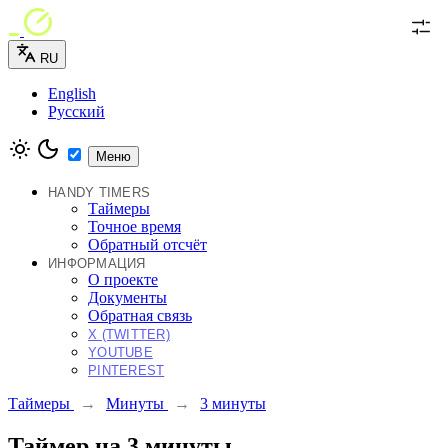
RU
English
Русский
Меню
HANDY TIMERS
Таймеры
Точное время
Обратный отсчёт
ИНФОРМАЦИЯ
О проекте
Документы
Обратная связь
X (TWITTER)
YOUTUBE
PINTEREST
Таймеры
→
Минуты
→
3 минуты
Таймер на 3 минуты