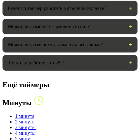
Будет ли таймер работать в фоновой вкладке?
Можно ли изменить звуковой сигнал?
Можно ли развернуть таймер на весь экран?
Точно ли работает отсчёт?
Ещё таймеры
Минуты
1 минута
2 минуты
3 минуты
4 минуты
5 минут