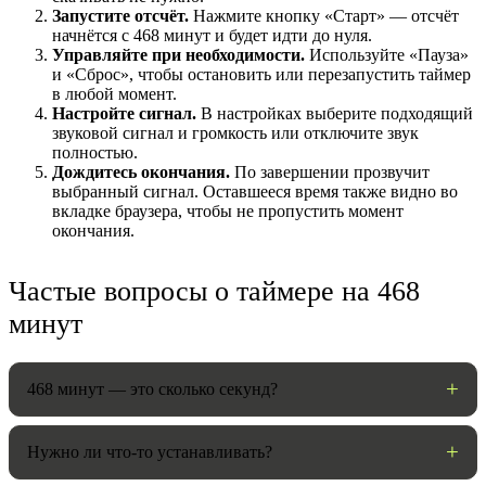
Запустите отсчёт.
Нажмите кнопку «Старт» — отсчёт
начнётся с 468 минут и будет идти до нуля.
Управляйте при необходимости.
Используйте «Пауза»
и «Сброс», чтобы остановить или перезапустить таймер
в любой момент.
Настройте сигнал.
В настройках выберите подходящий
звуковой сигнал и громкость или отключите звук
полностью.
Дождитесь окончания.
По завершении прозвучит
выбранный сигнал. Оставшееся время также видно во
вкладке браузера, чтобы не пропустить момент
окончания.
НАСТРОЙКИ
Частые вопросы о таймере на 468
Звуки:
минут
Громкость:
468 минут — это сколько секунд?
Нужно ли что-то устанавливать?