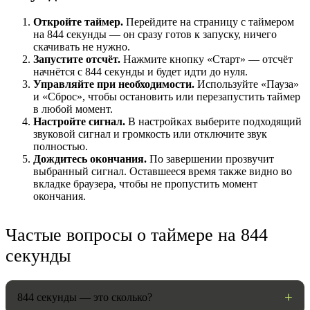
Откройте таймер.
Перейдите на страницу с таймером
на 844 секунды — он сразу готов к запуску, ничего
скачивать не нужно.
Запустите отсчёт.
Нажмите кнопку «Старт» — отсчёт
начнётся с 844 секунды и будет идти до нуля.
Управляйте при необходимости.
Используйте «Пауза»
и «Сброс», чтобы остановить или перезапустить таймер
в любой момент.
Настройте сигнал.
В настройках выберите подходящий
звуковой сигнал и громкость или отключите звук
полностью.
Дождитесь окончания.
По завершении прозвучит
НАСТРОЙКИ
выбранный сигнал. Оставшееся время также видно во
вкладке браузера, чтобы не пропустить момент
Звуки:
окончания.
Частые вопросы о таймере на 844
Громкость:
секунды
844 секунды — это сколько?