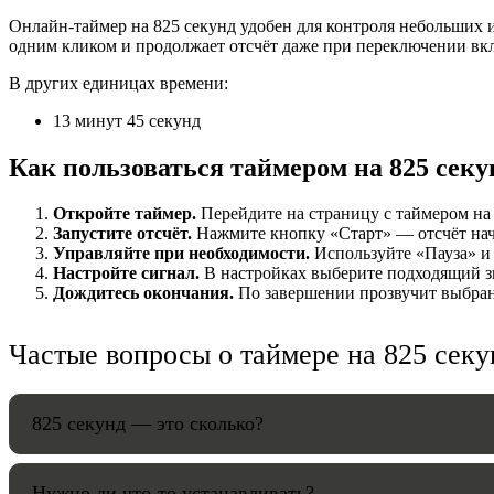
Онлайн-таймер на 825 секунд удобен для контроля небольших и
НАСТРОЙК
одним кликом и продолжает отсчёт даже при переключении вк
В других единицах времени:
Звуки:
13 минут 45 секунд
Как пользоваться таймером на 825 секу
Громкость:
Откройте таймер.
Перейдите на страницу с таймером на 8
Запустите отсчёт.
Нажмите кнопку «Старт» — отсчёт начнё
Управляйте при необходимости.
Используйте «Пауза» и 
Настройте сигнал.
В настройках выберите подходящий зв
HANDY TI
Дождитесь окончания.
По завершении прозвучит выбранн
Частые вопросы о таймере на 825 секу
825 секунд — это сколько?
Нужно ли что-то устанавливать?