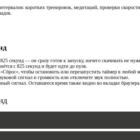
нтервалов: коротких тренировок, медитаций, проверки скорости
И
ладок.
нд
25 секунд — он сразу готов к запуску, ничего скачивать не нуж
тся с 825 секунд и будет идти до нуля.
«Сброс», чтобы остановить или перезапустить таймер в любой м
уковой сигнал и громкость или отключите звук полностью.
MERS
ый сигнал. Оставшееся время также видно во вкладке браузера
нд