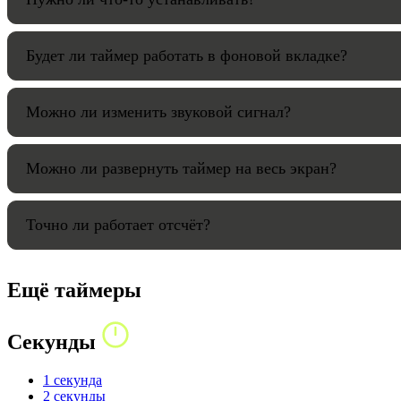
Будет ли таймер работать в фоновой вкладке?
Можно ли изменить звуковой сигнал?
Можно ли развернуть таймер на весь экран?
Точно ли работает отсчёт?
Ещё таймеры
Секунды
1 секунда
2 секунды