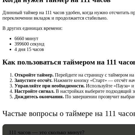
НАСТРОЙК
Длинный таймер на 111 часов удобен, когда нужно отсчитать 
переключении вкладок и продолжается стабильно.
Звуки:
В других единицах времени:
6660 минут
399600 секунд
Громкость:
4 дня 15 часов
Как пользоваться таймером на 111 часо
Откройте таймер.
Перейдите на страницу с таймером на 1
HANDY TI
Запустите отсчёт.
Нажмите кнопку «Старт» — отсчёт начнё
Управляйте при необходимости.
Используйте «Пауза» и 
Настройте сигнал.
В настройках выберите подходящий зв
Дождитесь окончания.
По завершении прозвучит выбранн
Частые вопросы о таймере на 111 часо
111 часов — это сколько минут?