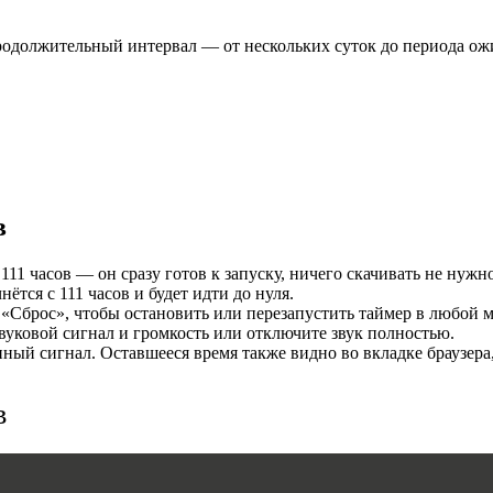
И
продолжительный интервал — от нескольких суток до периода ож
в
11 часов — он сразу готов к запуску, ничего скачивать не нужно
MERS
тся с 111 часов и будет идти до нуля.
«Сброс», чтобы остановить или перезапустить таймер в любой м
уковой сигнал и громкость или отключите звук полностью.
ый сигнал. Оставшееся время также видно во вкладке браузера
в