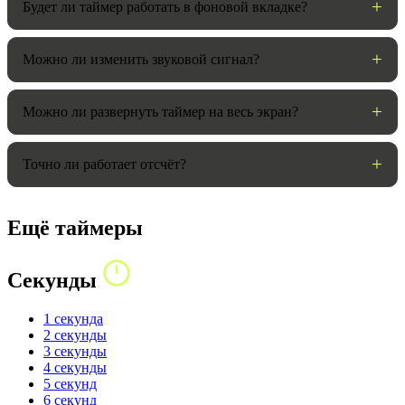
Будет ли таймер работать в фоновой вкладке?
Можно ли изменить звуковой сигнал?
Можно ли развернуть таймер на весь экран?
Точно ли работает отсчёт?
Ещё таймеры
Секунды
1 секунда
2 секунды
3 секунды
4 секунды
5 секунд
6 секунд