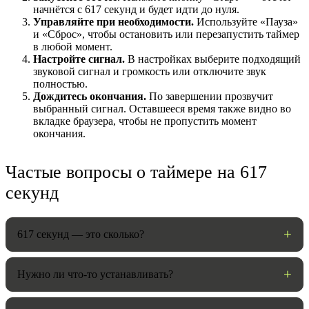
начнётся с 617 секунд и будет идти до нуля.
Управляйте при необходимости.
Используйте «Пауза»
и «Сброс», чтобы остановить или перезапустить таймер
в любой момент.
Настройте сигнал.
В настройках выберите подходящий
звуковой сигнал и громкость или отключите звук
полностью.
Дождитесь окончания.
По завершении прозвучит
выбранный сигнал. Оставшееся время также видно во
вкладке браузера, чтобы не пропустить момент
окончания.
НАСТРОЙКИ
Частые вопросы о таймере на 617
секунд
Звуки:
617 секунд — это сколько?
Громкость:
Нужно ли что-то устанавливать?