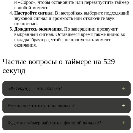
и «Сброс», чтобы остановить или перезапустить таймер
в любой момент.
Настройте сигнал.
В настройках выберите подходящий
звуковой сигнал и громкость или отключите звук
полностью.
Дождитесь окончания.
По завершении прозвучит
выбранный сигнал. Оставшееся время также видно во
вкладке браузера, чтобы не пропустить момент
окончания.
Частые вопросы о таймере на 529
секунд
НАСТРОЙКИ
Звуки:
529 секунд — это сколько?
Громкость:
Нужно ли что-то устанавливать?
Будет ли таймер работать в фоновой вкладке?