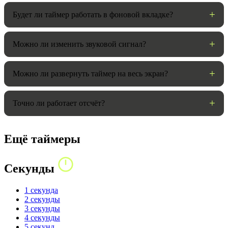
Будет ли таймер работать в фоновой вкладке?
Можно ли изменить звуковой сигнал?
Можно ли развернуть таймер на весь экран?
Точно ли работает отсчёт?
Ещё таймеры
Секунды
1 секунда
2 секунды
3 секунды
4 секунды
5 секунд