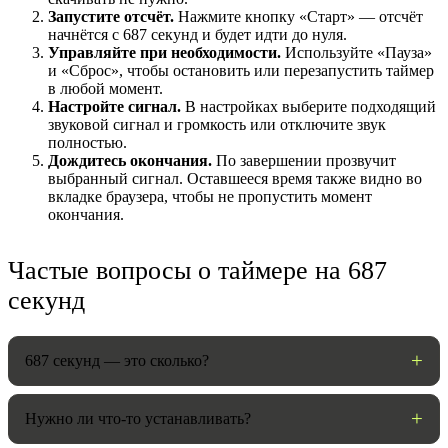
Запустите отсчёт.
Нажмите кнопку «Старт» — отсчёт
начнётся с 687 секунд и будет идти до нуля.
Управляйте при необходимости.
Используйте «Пауза»
и «Сброс», чтобы остановить или перезапустить таймер
в любой момент.
Настройте сигнал.
В настройках выберите подходящий
звуковой сигнал и громкость или отключите звук
полностью.
Дождитесь окончания.
По завершении прозвучит
выбранный сигнал. Оставшееся время также видно во
вкладке браузера, чтобы не пропустить момент
окончания.
НАСТРОЙКИ
Частые вопросы о таймере на 687
Звуки:
секунд
Громкость:
687 секунд — это сколько?
Нужно ли что-то устанавливать?