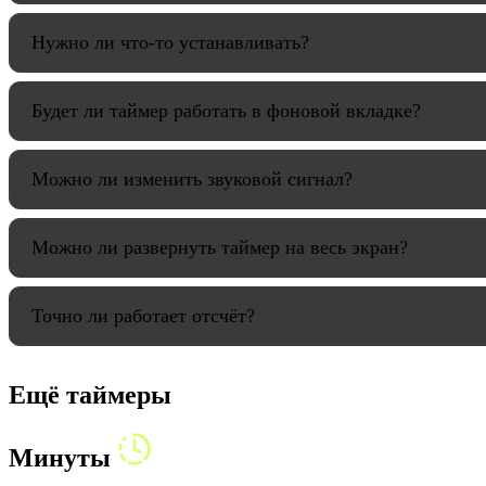
Нужно ли что-то устанавливать?
Будет ли таймер работать в фоновой вкладке?
Можно ли изменить звуковой сигнал?
Можно ли развернуть таймер на весь экран?
Точно ли работает отсчёт?
Ещё таймеры
Минуты