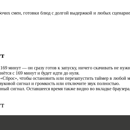
И
бочих смен, готовки блюд с долгой выдержкой и любых сценарие
ут
169 минут — он сразу готов к запуску, ничего скачивать не нужн
тся с 169 минут и будет идти до нуля.
MERS
«Сброс», чтобы остановить или перезапустить таймер в любой м
уковой сигнал и громкость или отключите звук полностью.
ый сигнал. Оставшееся время также видно во вкладке браузера
ут