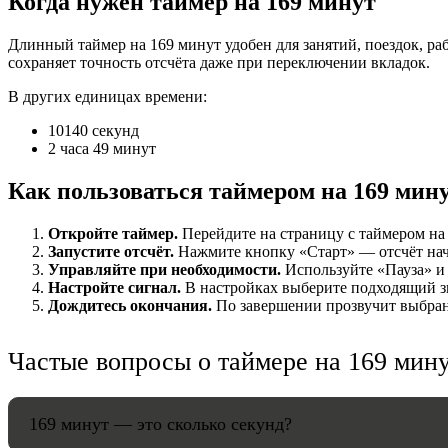
Когда нужен таймер на 169 минут
НАСТРОЙК
Длинный таймер на 169 минут удобен для занятий, поездок, ра
сохраняет точность отсчёта даже при переключении вкладок.
Звуки:
В других единицах времени:
10140 секунд
2 часа 49 минут
Громкость:
Как пользоваться таймером на 169 мин
Откройте таймер.
Перейдите на страницу с таймером на 
Запустите отсчёт.
Нажмите кнопку «Старт» — отсчёт начнё
HANDY TI
Управляйте при необходимости.
Используйте «Пауза» и 
Настройте сигнал.
В настройках выберите подходящий зв
Дождитесь окончания.
По завершении прозвучит выбранн
Частые вопросы о таймере на 169 мин
169 минут — это сколько секунд?