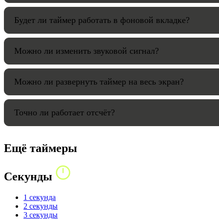
Будет ли таймер работать в фоновой вкладке?
Можно ли изменить звуковой сигнал?
Можно ли развернуть таймер на весь экран?
Точно ли работает отсчёт?
Ещё таймеры
Секунды
1 секунда
2 секунды
3 секунды