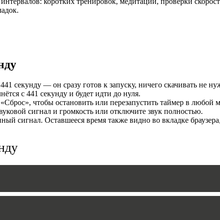
интервалов: коротких тренировок, медитаций, проверки скорост
ладок.
И
нду
41 секунду — он сразу готов к запуску, ничего скачивать не ну
тся с 441 секунду и будет идти до нуля.
«Сброс», чтобы остановить или перезапустить таймер в любой м
уковой сигнал и громкость или отключите звук полностью.
ый сигнал. Оставшееся время также видно во вкладке браузера
MERS
нду