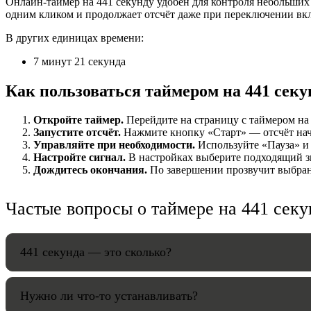
Онлайн-таймер на 441 секунду удобен для контроля небольших 
одним кликом и продолжает отсчёт даже при переключении вк
НАСТРОЙК
В других единицах времени:
Звуки:
7 минут 21 секунда
Как пользоваться таймером на 441 секу
Громкость:
Откройте таймер.
Перейдите на страницу с таймером на 4
Запустите отсчёт.
Нажмите кнопку «Старт» — отсчёт начнё
Управляйте при необходимости.
Используйте «Пауза» и 
Настройте сигнал.
В настройках выберите подходящий зв
Дождитесь окончания.
По завершении прозвучит выбранн
HANDY TI
Частые вопросы о таймере на 441 секу
441 секунда — это сколько?
Нужно ли что-то устанавливать?