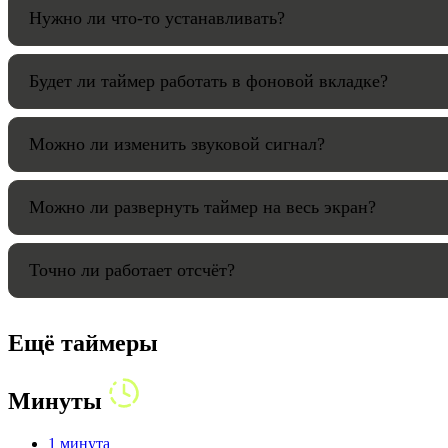
Нужно ли что-то устанавливать?
Будет ли таймер работать в фоновой вкладке?
Можно ли изменить звуковой сигнал?
Можно ли развернуть таймер на весь экран?
Точно ли работает отсчёт?
Ещё таймеры
Минуты
1 минута