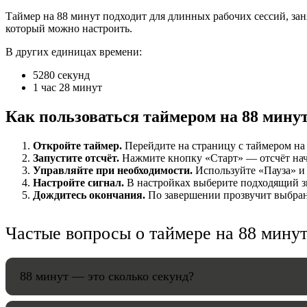
Таймер на 88 минут подходит для длинных рабочих сессий, зан
НАСТРОЙК
который можно настроить.
В других единицах времени:
Звуки:
5280 секунд
1 час 28 минут
Громкость:
Как пользоваться таймером на 88 мину
Откройте таймер.
Перейдите на страницу с таймером на 
Запустите отсчёт.
Нажмите кнопку «Старт» — отсчёт начнё
Управляйте при необходимости.
Используйте «Пауза» и 
HANDY TI
Настройте сигнал.
В настройках выберите подходящий зв
Дождитесь окончания.
По завершении прозвучит выбранн
Частые вопросы о таймере на 88 мину
88 минут — это сколько секунд?