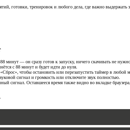
ятий, готовки, тренировок и любого дела, где важно выдержать
И
т
88 минут — он сразу готов к запуску, ничего скачивать не нужно
тся с 88 минут и будет идти до нуля.
«Сброс», чтобы остановить или перезапустить таймер в любой м
MERS
уковой сигнал и громкость или отключите звук полностью.
ый сигнал. Оставшееся время также видно во вкладке браузера
т