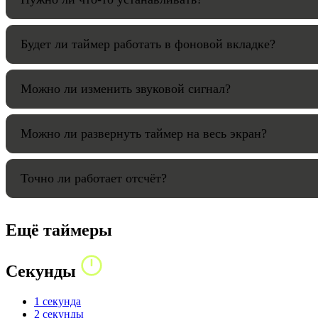
Будет ли таймер работать в фоновой вкладке?
Можно ли изменить звуковой сигнал?
Можно ли развернуть таймер на весь экран?
Точно ли работает отсчёт?
Ещё таймеры
Секунды
1 секунда
2 секунды