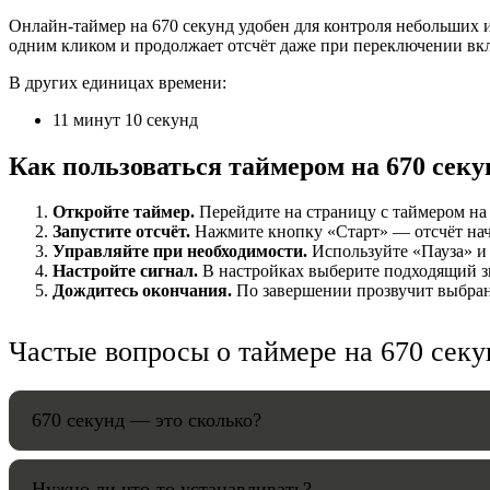
Онлайн-таймер на 670 секунд удобен для контроля небольших и
НАСТРОЙК
одним кликом и продолжает отсчёт даже при переключении вк
В других единицах времени:
Звуки:
11 минут 10 секунд
Как пользоваться таймером на 670 секу
Громкость:
Откройте таймер.
Перейдите на страницу с таймером на 6
Запустите отсчёт.
Нажмите кнопку «Старт» — отсчёт начнё
Управляйте при необходимости.
Используйте «Пауза» и 
Настройте сигнал.
В настройках выберите подходящий зв
HANDY TI
Дождитесь окончания.
По завершении прозвучит выбранн
Частые вопросы о таймере на 670 секу
670 секунд — это сколько?
Нужно ли что-то устанавливать?