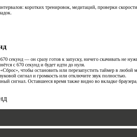
нтервалов: коротких тренировок, медитаций, проверки скорости
И
ладок.
нд
70 секунд — он сразу готов к запуску, ничего скачивать не нуж
тся с 670 секунд и будет идти до нуля.
«Сброс», чтобы остановить или перезапустить таймер в любой м
уковой сигнал и громкость или отключите звук полностью.
MERS
ый сигнал. Оставшееся время также видно во вкладке браузера
нд