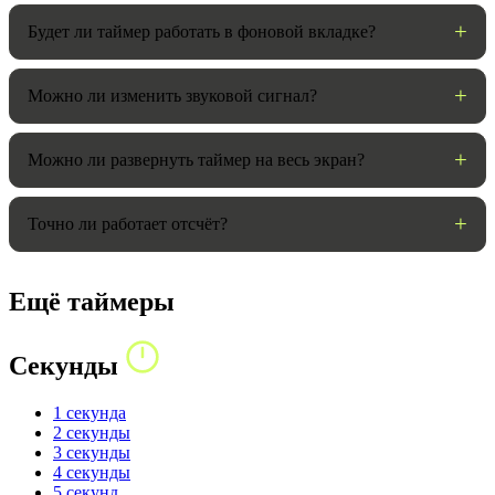
Будет ли таймер работать в фоновой вкладке?
Можно ли изменить звуковой сигнал?
Можно ли развернуть таймер на весь экран?
Точно ли работает отсчёт?
Ещё таймеры
Секунды
1 секунда
2 секунды
3 секунды
4 секунды
5 секунд