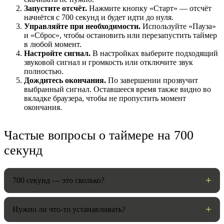
Запустите отсчёт.
Нажмите кнопку «Старт» — отсчёт
начнётся с 700 секунд и будет идти до нуля.
Управляйте при необходимости.
Используйте «Пауза»
и «Сброс», чтобы остановить или перезапустить таймер
в любой момент.
Настройте сигнал.
В настройках выберите подходящий
звуковой сигнал и громкость или отключите звук
полностью.
Дождитесь окончания.
По завершении прозвучит
выбранный сигнал. Оставшееся время также видно во
вкладке браузера, чтобы не пропустить момент
окончания.
НАСТРОЙКИ
Частые вопросы о таймере на 700
Звуки:
секунд
Громкость:
700 секунд — это сколько?
Нужно ли что-то устанавливать?