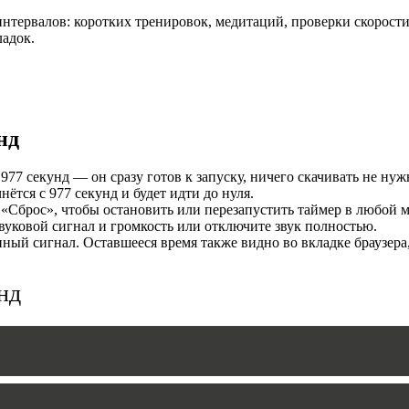
нтервалов: коротких тренировок, медитаций, проверки скорости
И
ладок.
нд
77 секунд — он сразу готов к запуску, ничего скачивать не нуж
тся с 977 секунд и будет идти до нуля.
«Сброс», чтобы остановить или перезапустить таймер в любой м
уковой сигнал и громкость или отключите звук полностью.
MERS
ый сигнал. Оставшееся время также видно во вкладке браузера
нд