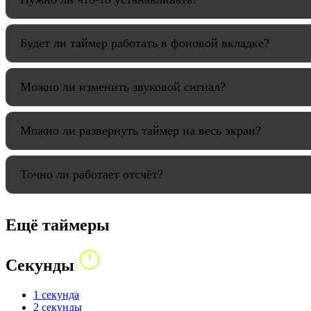
Будет ли таймер работать в фоновой вкладке?
Можно ли изменить звуковой сигнал?
Можно ли развернуть таймер на весь экран?
Точно ли работает отсчёт?
Ещё таймеры
Секунды
1 секунда
2 секунды