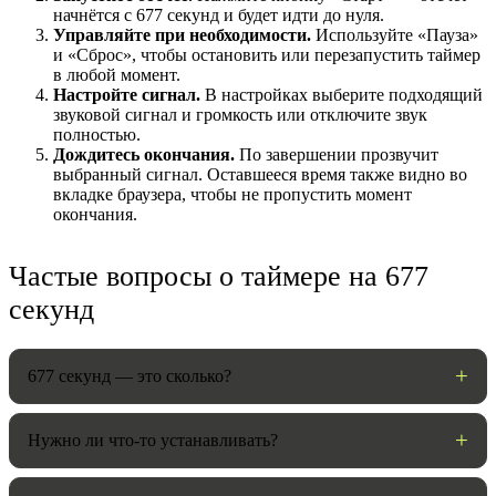
начнётся с 677 секунд и будет идти до нуля.
Управляйте при необходимости.
Используйте «Пауза»
и «Сброс», чтобы остановить или перезапустить таймер
в любой момент.
Настройте сигнал.
В настройках выберите подходящий
звуковой сигнал и громкость или отключите звук
полностью.
Дождитесь окончания.
По завершении прозвучит
выбранный сигнал. Оставшееся время также видно во
вкладке браузера, чтобы не пропустить момент
окончания.
НАСТРОЙКИ
Частые вопросы о таймере на 677
секунд
Звуки:
677 секунд — это сколько?
Громкость:
Нужно ли что-то устанавливать?