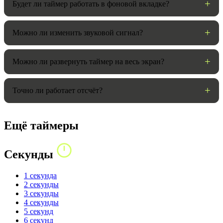
Будет ли таймер работать в фоновой вкладке?
Можно ли изменить звуковой сигнал?
Можно ли развернуть таймер на весь экран?
Точно ли работает отсчёт?
Ещё таймеры
Секунды
1 секунда
2 секунды
3 секунды
4 секунды
5 секунд
6 секунд