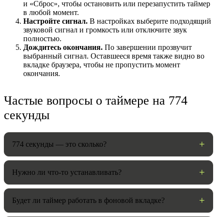
и «Сброс», чтобы остановить или перезапустить таймер
в любой момент.
Настройте сигнал.
В настройках выберите подходящий
звуковой сигнал и громкость или отключите звук
полностью.
Дождитесь окончания.
По завершении прозвучит
выбранный сигнал. Оставшееся время также видно во
вкладке браузера, чтобы не пропустить момент
окончания.
Частые вопросы о таймере на 774
секунды
НАСТРОЙКИ
Звуки:
774 секунды — это сколько?
Громкость:
Нужно ли что-то устанавливать?
Будет ли таймер работать в фоновой вкладке?