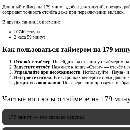
Длинный таймер на 179 минут удобен для занятий, поездок, ра
НАСТРОЙК
сохраняет точность отсчёта даже при переключении вкладок.
В других единицах времени:
Звуки:
10740 секунд
2 часа 59 минут
Громкость:
Как пользоваться таймером на 179 мин
Откройте таймер.
Перейдите на страницу с таймером на 
Запустите отсчёт.
Нажмите кнопку «Старт» — отсчёт начнё
Управляйте при необходимости.
Используйте «Пауза» и 
HANDY TI
Настройте сигнал.
В настройках выберите подходящий зв
Дождитесь окончания.
По завершении прозвучит выбранн
Частые вопросы о таймере на 179 мин
179 минут — это сколько секунд?