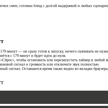
бочих смен, готовки блюд с долгой выдержкой и любых сценарие
И
ут
179 минут — он сразу готов к запуску, ничего скачивать не нужн
тся с 179 минут и будет идти до нуля.
«Сброс», чтобы остановить или перезапустить таймер в любой м
MERS
уковой сигнал и громкость или отключите звук полностью.
ый сигнал. Оставшееся время также видно во вкладке браузера
ут