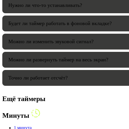
Нужно ли что-то устанавливать?
Будет ли таймер работать в фоновой вкладке?
Можно ли изменить звуковой сигнал?
Можно ли развернуть таймер на весь экран?
Точно ли работает отсчёт?
Ещё таймеры
Минуты
1 минута