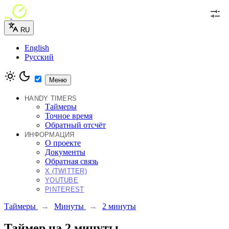
RU
English
Русский
Меню
HANDY TIMERS
Таймеры
Точное время
Обратный отсчёт
ИНФОРМАЦИЯ
О проекте
Документы
Обратная связь
X (TWITTER)
YOUTUBE
PINTEREST
Таймеры
→
Минуты
→
2 минуты
Таймер на 2 минуты