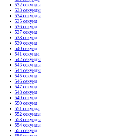
532 секунды
533 секунды
534 секунды
535 секунд
536 секунд
537 секунд
538 секунд
539 секунд
540 секунд
541 секунда
542 секунды
543 секунды
544 секунды
545 секунд
546 секунд
547 секунд
548 секунд
549 секунд
550 секунд
551 секунда
552 секунды
553 секунды
554 секунды
555 секунд
556 секунд