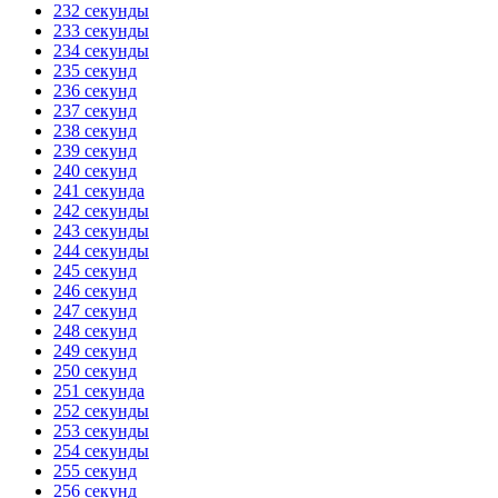
232 секунды
233 секунды
234 секунды
235 секунд
236 секунд
237 секунд
238 секунд
239 секунд
240 секунд
241 секунда
242 секунды
243 секунды
244 секунды
245 секунд
246 секунд
247 секунд
248 секунд
249 секунд
250 секунд
251 секунда
252 секунды
253 секунды
254 секунды
255 секунд
256 секунд