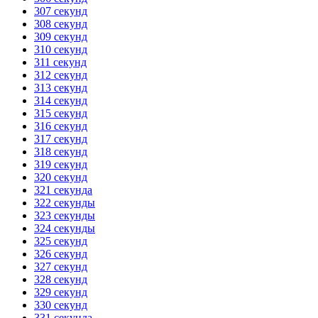
307 секунд
308 секунд
309 секунд
310 секунд
311 секунд
312 секунд
313 секунд
314 секунд
315 секунд
316 секунд
317 секунд
318 секунд
319 секунд
320 секунд
321 секунда
322 секунды
323 секунды
324 секунды
325 секунд
326 секунд
327 секунд
328 секунд
329 секунд
330 секунд
331 секунда