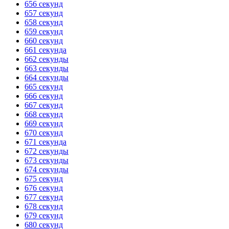
656 секунд
657 секунд
658 секунд
659 секунд
660 секунд
661 секунда
662 секунды
663 секунды
664 секунды
665 секунд
666 секунд
667 секунд
668 секунд
669 секунд
670 секунд
671 секунда
672 секунды
673 секунды
674 секунды
675 секунд
676 секунд
677 секунд
678 секунд
679 секунд
680 секунд