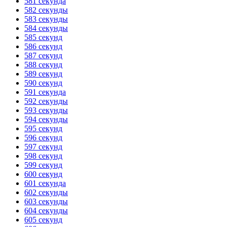
581 секунда
582 секунды
583 секунды
584 секунды
585 секунд
586 секунд
587 секунд
588 секунд
589 секунд
590 секунд
591 секунда
592 секунды
593 секунды
594 секунды
595 секунд
596 секунд
597 секунд
598 секунд
599 секунд
600 секунд
601 секунда
602 секунды
603 секунды
604 секунды
605 секунд