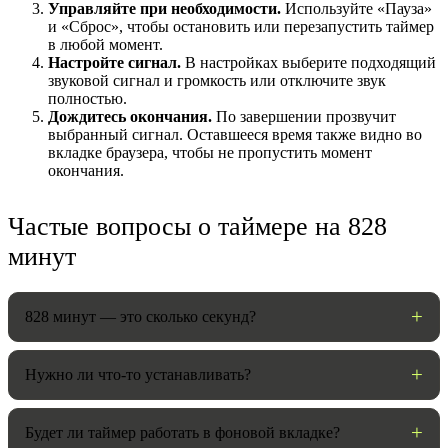
Управляйте при необходимости.
Используйте «Пауза»
и «Сброс», чтобы остановить или перезапустить таймер
в любой момент.
Настройте сигнал.
В настройках выберите подходящий
звуковой сигнал и громкость или отключите звук
полностью.
Дождитесь окончания.
По завершении прозвучит
выбранный сигнал. Оставшееся время также видно во
вкладке браузера, чтобы не пропустить момент
окончания.
Частые вопросы о таймере на 828
НАСТРОЙКИ
минут
Звуки:
828 минут — это сколько секунд?
Громкость:
Нужно ли что-то устанавливать?
Будет ли таймер работать в фоновой вкладке?