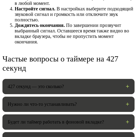
в любой момент.
Настройте сигнал.
В настройках выберите подходящий
звуковой сигнал и громкость или отключите звук
полностью.
Дождитесь окончания.
По завершении прозвучит
выбранный сигнал. Оставшееся время также видно во
вкладке браузера, чтобы не пропустить момент
окончания.
Частые вопросы о таймере на 427
секунд
НАСТРОЙКИ
Звуки:
427 секунд — это сколько?
Нужно ли что-то устанавливать?
Громкость:
Будет ли таймер работать в фоновой вкладке?